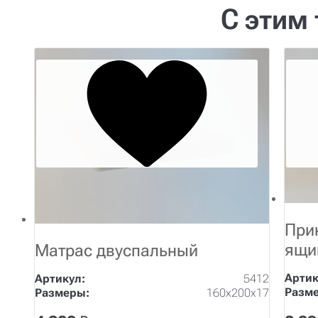
С этим
При
ящи
Матрас двуспальный
Артик
Артикул:
5412
Разм
Размеры:
160х200х17