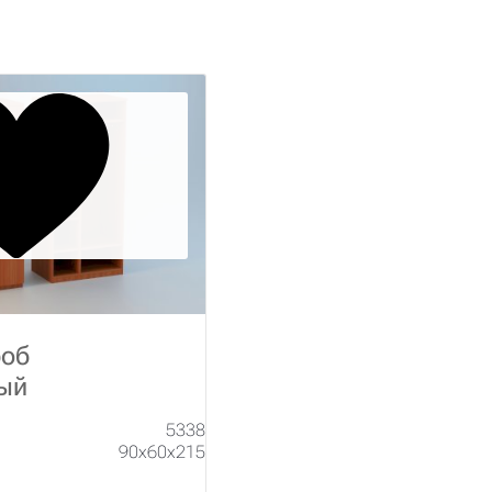
роб
ый
5338
90х60х215