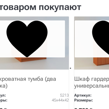
 товаром покупают
кроватная тумба (два
Шкаф гарде
ка)
универсальн
ул:
5213
Артикул:
еры:
45х44х42
Размеры: