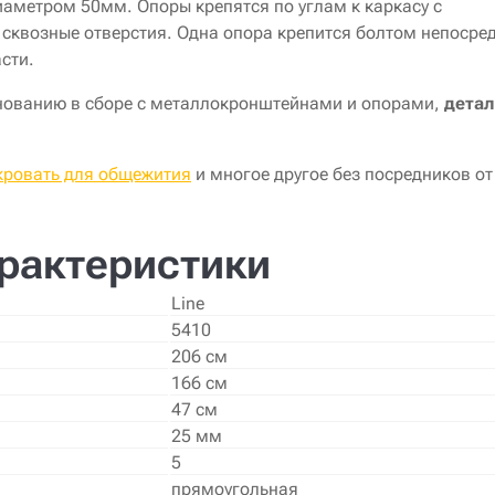
аметром 50мм. Опоры
крепятся по углам к каркасу с
сквозные отверстия. Одна опора крепится болтом непосре
сти.
снованию в сборе с металлокронштейнами и опорами,
дета
кровать для общежития
и многое другое без посредников от
рактеристики
Line
5410
206 cм
166 cм
47 cм
25 мм
5
прямоугольная