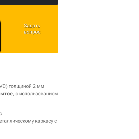
Задать
вопрос
VC) толщиной 2 мм
рытое
, с использованием
с
еталлическому каркасу с