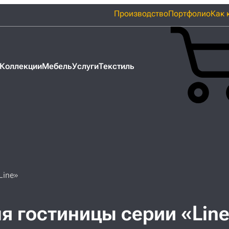
Производство
Портфолио
Как 
Коллекции
Мебель
Услуги
Текстиль
Line»
я гостиницы серии «Line