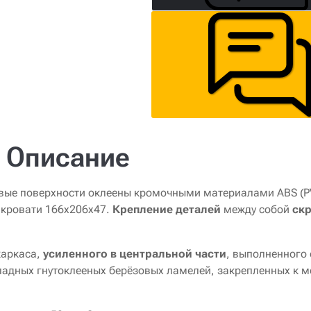
Описание
вые поверхности оклеены кромочными материалами ABS (P
кровати 166x206x47.
Крепление деталей
между собой
ск
каркаса,
усиленного в центральной части
, выполненного 
адных гнутоклееных берёзовых ламелей, закрепленных к м