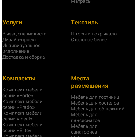
Матрасы
Услуги
Текстиль
Выезд специалиста
Шторы и покрывала
Дизайн-проект
Столовое белье
Индивидуальное
исполнение
Доставка и сборка
Комплекты
Места
размещения
Комплект мебели
серии «Forte»
Мебель для гостиниц
Комплект мебели
Мебель для хостелов
серии «Prado»
Мебель для общежитий
Комплект мебели
Мебель для
серии «Ideal»
пансионатов
Комплект мебели
Мебель для
серии «Elite»
санаториев
Комплект мебели