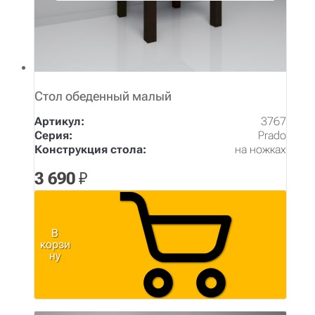
Стол обеденный малый
Артикул:
3767
Серия:
Prado
Конструкция стола:
на ножках
3 690
₽
В
корзи
ну