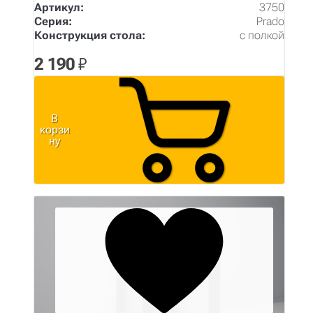
Артикул:
3750
Серия:
Prado
Конструкция стола:
с полкой
2 190
₽
В
корзи
ну