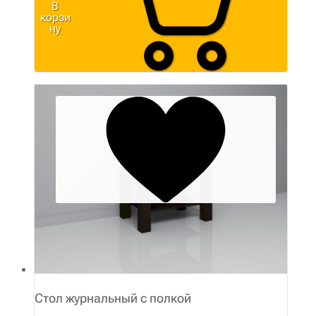
В
корзи
ну
Стол журнальный с полкой