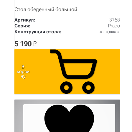
Стол обеденный большой
Артикул:
3768
Серия:
Prado
Конструкция стола:
на ножках
5 190
₽
В
корзи
ну