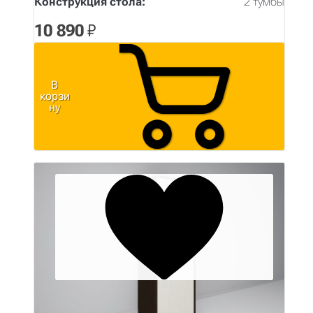
Конструкция стола:
2 тумбы
10 890
₽
В
корзи
ну