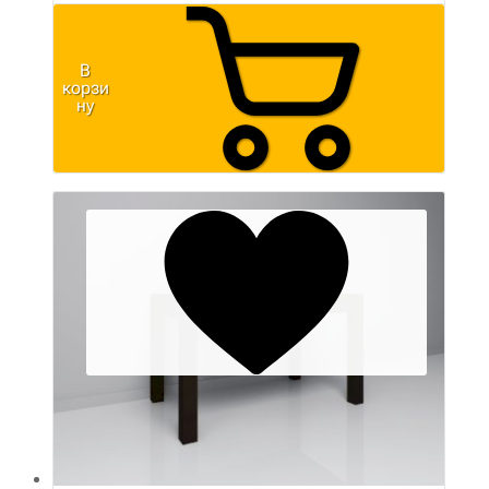
В
корзи
ну