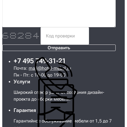
**** ***** ***** ***** *
* * * * * * * **
* * * * * * * *
****** ***** * ***** * *
* * * * ** * * *******
* * * * ** * * *
***** ***** ******* ***** *
Отправить
+7 495 749-31-21
Почта:
mail@hotel-mebel.ru
Пн - Пт: с 10-00 до 19-00
Услуги
Широкий спектр услуг от создания дизайн-
проекта до сборки мебели.
Гарантия
Гарантийное обслуживание мебели от 1,5 до 7