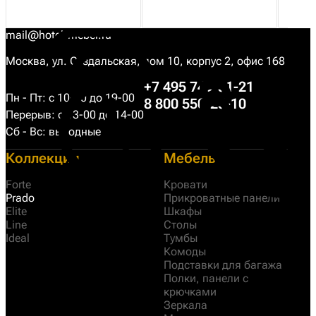
mail@hotel-mebel.ru
Москва, ул. Суздальская, дом 10, корпус 2, офис 168
+7 495 749-31-21
Пн - Пт: с 10-00 до 19-00
8 800 550-25-10
Перерыв: с 13-00 до 14-00
Сб - Вс: выходные
Коллекции
Мебель
Forte
Кровати
Prado
Прикроватные панели
Elite
Шкафы
Line
Столы
Ideal
Тумбы
Комоды
Подставки для багажа
Полки, панели с
крючками
Зеркала