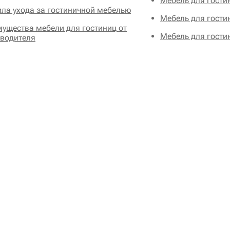
Мебель для гости
ла ухода за гостиничной мебелью
Мебель для гости
ущества мебели для гостиниц от
Мебель для гости
водителя
аши клиенты
сероссийское общество
Водоавтоматика и
Балтийс
слепых
метрология
Пн - Пт: с 10-00 до 19