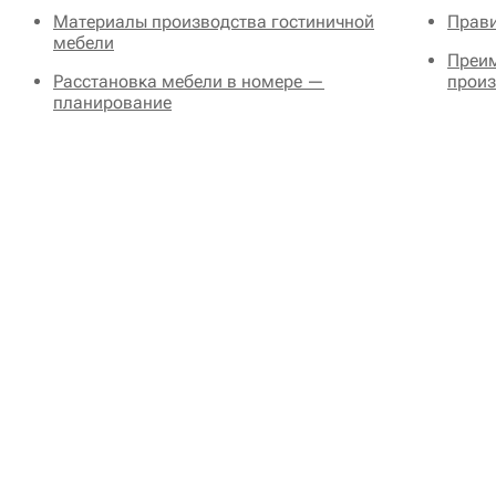
Материалы производства гостиничной
Прави
мебели
Преим
Расстановка мебели в номере —
произ
планирование
Н
ЗАО Спортивный парк
Клиника Маршака
В
«Волен»
mail@hotel-mebel.ru