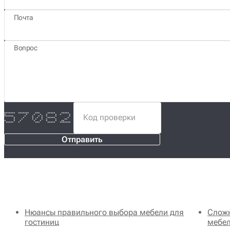
Почта
Вопрос
******* ******* *** ***** *****
* * * * * * * *
****** * * * * * * *
* * * * * ***** *
* * * * * * * **
* * * * * * * **
***** * *** ***** *******
Отправить
Нюансы правильного выбора мебели для
Сложн
гостиниц
мебе