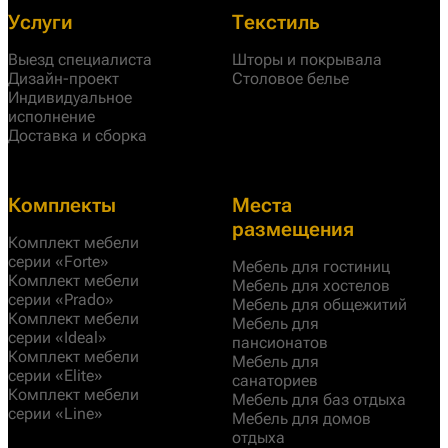
Услуги
Текстиль
Выезд специалиста
Шторы и покрывала
Дизайн-проект
Столовое белье
Индивидуальное
исполнение
Доставка и сборка
Комплекты
Места
размещения
Комплект мебели
серии «Forte»
Мебель для гостиниц
Комплект мебели
Мебель для хостелов
серии «Prado»
Мебель для общежитий
Комплект мебели
Мебель для
серии «Ideal»
пансионатов
Комплект мебели
Мебель для
серии «Elite»
санаториев
Комплект мебели
Мебель для баз отдыха
серии «Line»
Мебель для домов
отдыха