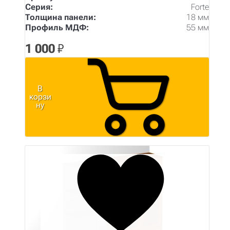
Серия:
Forte
Толщина панели:
18 мм
Профиль МДФ:
55 мм
1 000
₽
В
корзи
ну