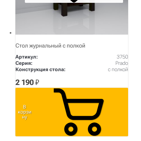
Стол журнальный с полкой
Артикул:
3750
Серия:
Prado
Конструкция стола:
с полкой
2 190
₽
В
корзи
ну