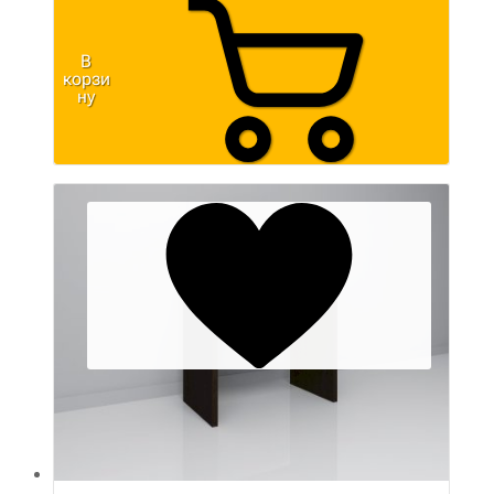
В
корзи
ну