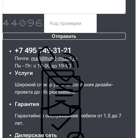
* * *** ***** ****
** ** * * * * *
* * * * * * * * * *
* * * * * * * ****** ******
******* ******* * * * * * *
* * * * * * *
* * *** **** *****
Отправить
+7 495 749-31-21
Почта:
mail@hotel-mebel.ru
Пн - Пт: с 10-00 до 19-00
Услуги
Широкий спектр услуг от создания дизайн-
проекта до сборки мебели.
Гарантия
Гарантийное обслуживание мебели от 1,5 до 7
лет.
Дилерская сеть