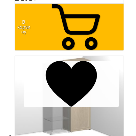
В
корзи
ну