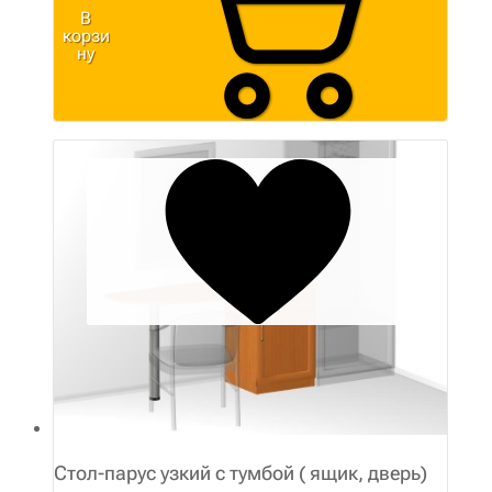
В
корзи
ну
Стол-парус узкий с тумбой ( ящик, дверь)