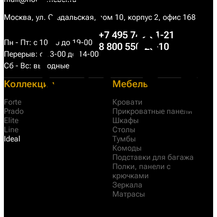
Москва, ул. Суздальская, дом 10, корпус 2, офис 168
+7 495 749-31-21
Пн - Пт: с 10-00 до 19-00
8 800 550-25-10
Перерыв: с 13-00 до 14-00
Сб - Вс: выходные
Коллекции
Мебель
Forte
Кровати
Prado
Прикроватные панели
Elite
Шкафы
Line
Столы
Ideal
Тумбы
Комоды
Подставки для багажа
Полки, панели с
крючками
Зеркала
Матрасы