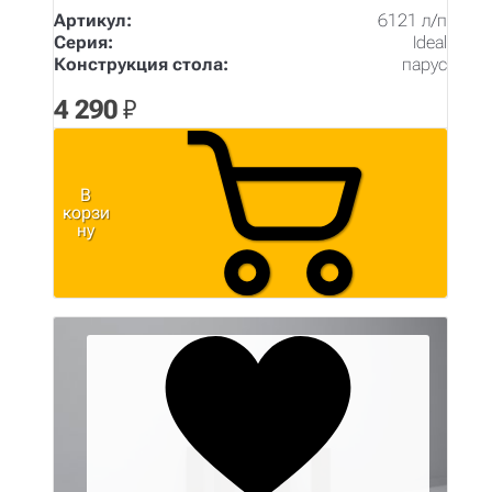
Артикул:
6121 л/п
Серия:
Ideal
Конструкция стола:
парус
4 290
₽
В
корзи
ну