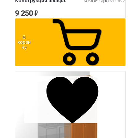
Конструкция шкафа:
комбинированный
9 250
₽
В
корзи
ну