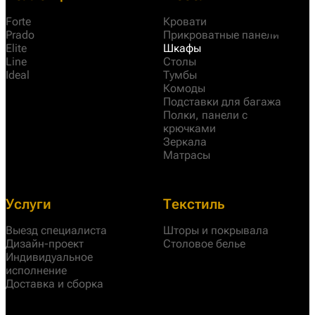
Forte
Кровати
Prado
Прикроватные панели
Elite
Шкафы
Line
Столы
Ideal
Тумбы
Комоды
Подставки для багажа
Полки, панели с
крючками
Зеркала
Матрасы
Услуги
Текстиль
Выезд специалиста
Шторы и покрывала
Дизайн-проект
Столовое белье
Индивидуальное
исполнение
Доставка и сборка