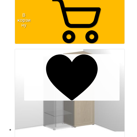
В
корзи
ну