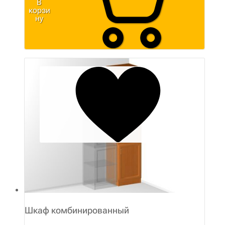
В
корзи
ну
Шкаф комбинированный