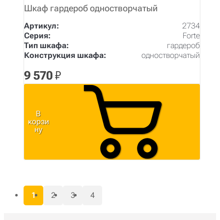
Шкаф гардероб одностворчатый
Артикул:
2734
Серия:
Forte
Тип шкафа:
гардероб
Конструкция шкафа:
одностворчатый
9 570
₽
В
корзи
ну
1
2
3
4