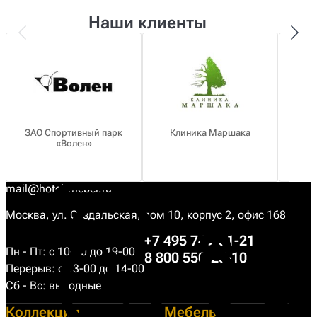
Наши клиенты
ЗАО Спортивный парк
Клиника Маршака
«Волен»
о
mail@hotel-mebel.ru
Москва, ул. Суздальская, дом 10, корпус 2, офис 168
+7 495 749-31-21
Пн - Пт: с 10-00 до 19-00
8 800 550-25-10
Перерыв: с 13-00 до 14-00
Сб - Вс: выходные
Коллекции
Мебель