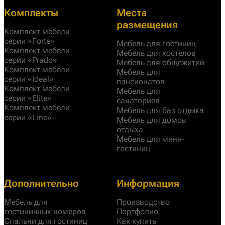
Комплекты
Места
размещения
Комплект мебели
серии «Forte»
Мебель для гостиниц
Комплект мебели
Мебель для хостелов
серии «Prado»
Мебель для общежитий
Комплект мебели
Мебель для
серии «Ideal»
пансионатов
Комплект мебели
Мебель для
серии «Elite»
санаториев
Комплект мебели
Мебель для баз отдыха
серии «Line»
Мебель для домов
отдыха
Мебель для мини-
гостиниц
Дополнительно
Информация
Мебель для
Производство
гостиничных номеров
Портфолио
Спальни для гостиниц
Как купить