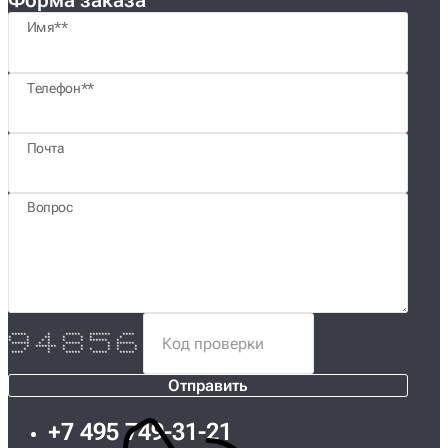
Форма заказа
Имя*
Телефон*
Почта
Вопрос
***** * ***** ******* ****
* * ** * * * *
* * * * * * ****** *
****** * * ***** * ******
* ******* * * * * *
* * * * * * * *
**** * ***** ***** *****
Отправить
+7 495 749-31-21