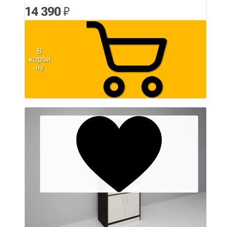
14 390
₽
В
корзи
ну