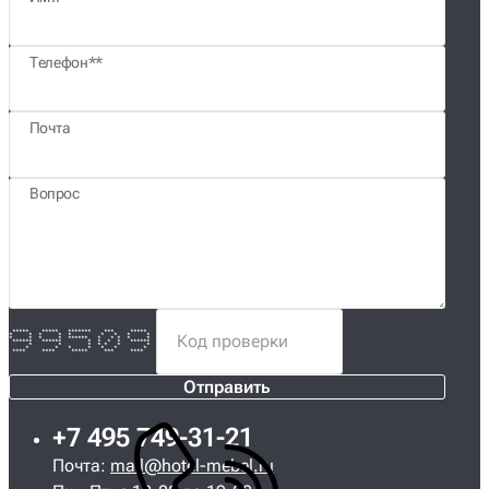
Телефон*
Почта
Вопрос
***** ***** ******* *** *****
* * * * * * * * *
* * * * ****** * * * * *
****** ****** * * * * ******
* * * * * * *
* * * * * * *
**** **** ***** *** ****
Отправить
+7 495 749-31-21
Почта:
mail@hotel-mebel.ru