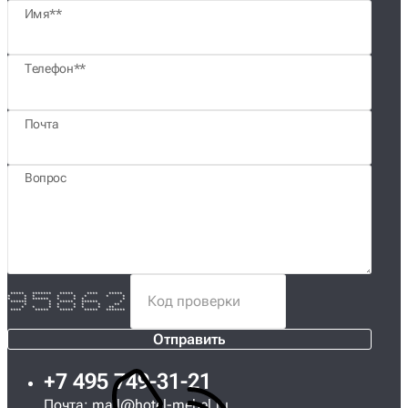
Имя*
Телефон*
Почта
Вопрос
***** ******* ***** **** *****
* * * * * * * *
* * ****** * * * *
****** * ***** ****** *
* * * * * * **
* * * * * * * **
**** ***** ***** ***** *******
Отправить
+7 495 749-31-21
Почта:
mail@hotel-mebel.ru