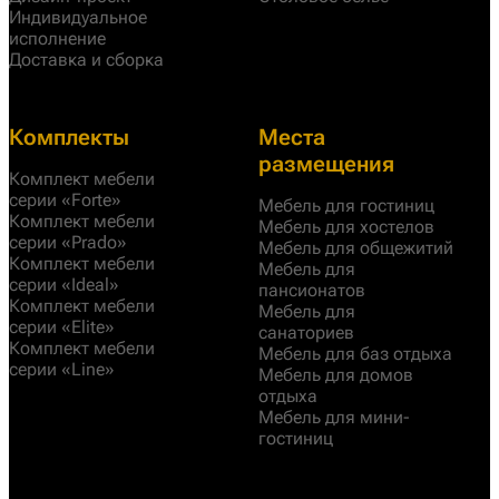
Индивидуальное
исполнение
Доставка и сборка
Комплекты
Места
размещения
Комплект мебели
серии «Forte»
Мебель для гостиниц
Комплект мебели
Мебель для хостелов
серии «Prado»
Мебель для общежитий
Комплект мебели
Мебель для
серии «Ideal»
пансионатов
Комплект мебели
Мебель для
серии «Elite»
санаториев
Комплект мебели
Мебель для баз отдыха
серии «Line»
Мебель для домов
отдыха
Мебель для мини-
гостиниц