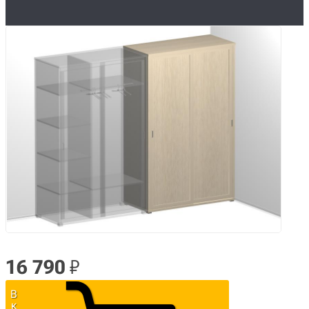
16 790
₽
В
к