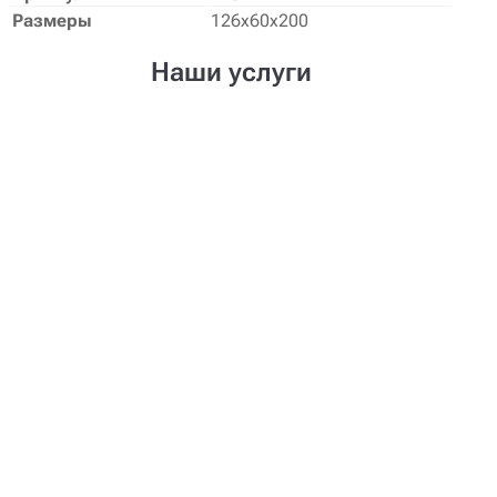
Размеры
126х60х200
Наши услуги
Создание проекта
Нужен уникальный дизайн-проект
мебели? Наши дизайнеры создадут его
для Вас!
Доставка
Доставим мебель в любой регион
России. Возможна поэтапная
доставка.