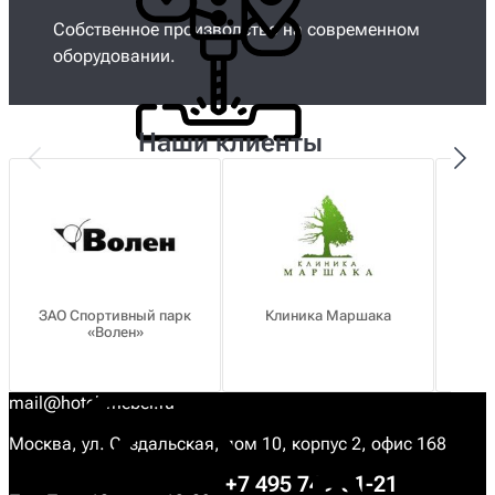
Собственное производство на современном
оборудовании.
Наши клиенты
ЗАО Спортивный парк
Клиника Маршака
«Волен»
о
mail@hotel-mebel.ru
Москва, ул. Суздальская, дом 10, корпус 2, офис 168
+7 495 749-31-21