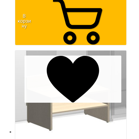
В
корзи
ну