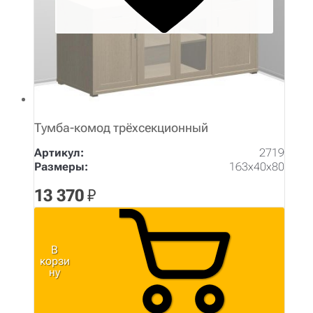
Тумба-комод трёхсекционный
Артикул:
2719
Размеры:
163х40х80
13 370
₽
В
корзи
ну