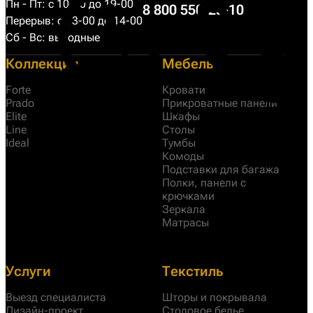
Пн - Пт: с 10-00 до 19-00
8 800 550-25-10
Перерыв: с 13-00 до 14-00
Сб - Вс: выходные
Коллекции
Мебель
Forte
Кровати
Prado
Прикроватные панели
Elite
Шкафы
Line
Столы
Ideal
Тумбы
Комоды
Подставки для багажа
Полки, панели с
крючками
Зеркала
Матрасы
Услуги
Текстиль
Выезд специалиста
Шторы и покрывала
Дизайн-проект
Столовое белье