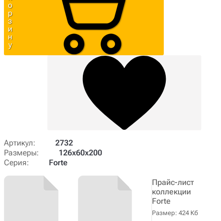
о
р
з
и
н
у
Артикул:
2732
Размеры:
126х60х200
Серия:
Forte
Прайс-лист
коллекции
Forte
Размер: 424 Кб