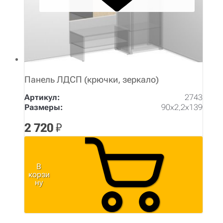
Панель ЛДСП (крючки, зеркало)
Артикул:
2743
Размеры:
90х2,2х139
2 720
₽
В
корзи
ну