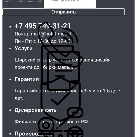
* * ** * * *
* * * ** * * * *
***** * ******* ***** *****
Отправить
+7 495 749-31-21
Почта:
mail@hotel-mebel.ru
Пн - Пт: с 10-00 до 19-00
Услуги
Широкий спектр услуг от создания дизайн-
проекта до сборки мебели.
Гарантия
Гарантийное обслуживание мебели от 1,5 до 7
лет.
Дилерская сеть
Филиалы в разных регионах РФ.
Производство