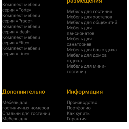
размещения
Комплект мебели
серии «Forte»
Мебель для гостиниц
Комплект мебели
Мебель для хостелов
серии «Prado»
Мебель для общежитий
Комплект мебели
Мебель для
серии «Ideal»
пансионатов
Комплект мебели
Мебель для
серии «Elite»
санаториев
Комплект мебели
Мебель для баз отдыха
серии «Line»
Мебель для домов
отдыха
Мебель для мини-
гостиниц
Дополнительно
Информация
Мебель для
Производство
гостиничных номеров
Портфолио
Спальни для гостиниц
Как купить
Мебель для
Гарантия
ресторанов
Дилерам