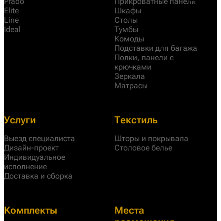
Prado
Прикроватные панели
Elite
Шкафы
Line
Столы
Ideal
Тумбы
Комоды
Подставки для багажа
Полки, панели с
крючками
Зеркала
Матрасы
Услуги
Текстиль
Выезд специалиста
Шторы и покрывала
Дизайн-проект
Столовое белье
Индивидуальное
исполнение
Доставка и сборка
Комплекты
Места