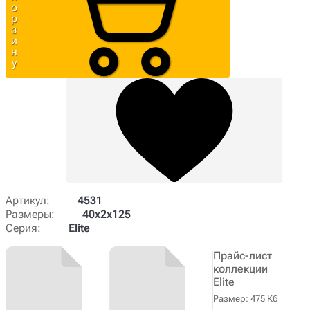
о
р
з
и
н
у
Артикул:
4531
Размеры:
40х2х125
Серия:
Elite
Прайс-лист
коллекции
Elite
Размер: 475 Кб