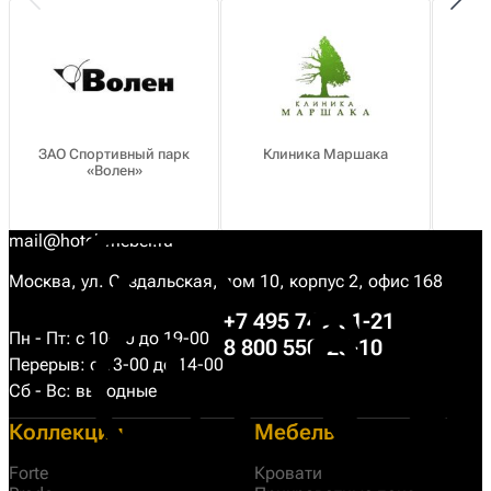
ЗАО Спортивный парк
Клиника Маршака
«Волен»
о
mail@hotel-mebel.ru
Москва, ул. Суздальская, дом 10, корпус 2, офис 168
+7 495 749-31-21
Пн - Пт: с 10-00 до 19-00
8 800 550-25-10
Перерыв: с 13-00 до 14-00
Сб - Вс: выходные
Коллекции
Мебель
Forte
Кровати