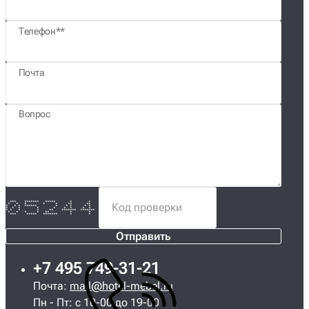
Телефон*
Почта
Вопрос
*** ******* ***** * *
* * * * * ** **
* * * ****** * * * * *
* * * * * * * * *
* * * * ** ******* *******
* * * * ** * *
*** ***** ******* * *
Отправить
+7 495 749-31-21
Почта:
mail@hotel-mebel.ru
Пн - Пт: с 10-00 до 19-00