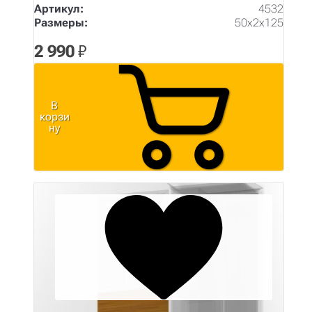
Артикул:
4532
Размеры:
50х2х125
2 990
₽
В
корзи
ну