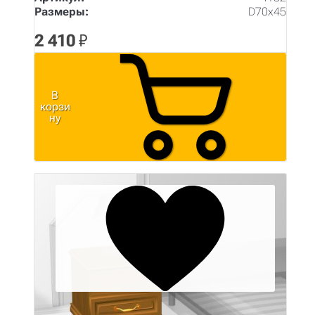
Размеры:
D70х45
2 410
₽
В
корзи
ну