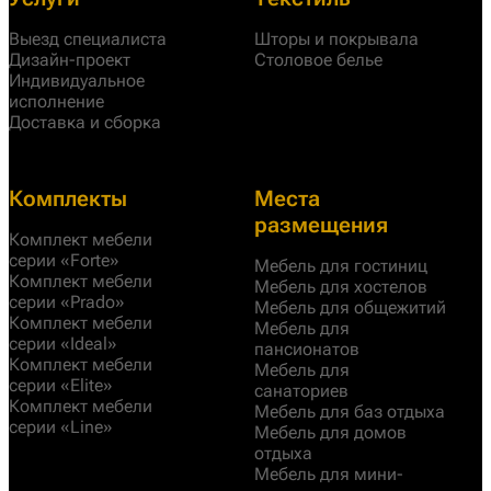
Выезд специалиста
Шторы и покрывала
Дизайн-проект
Столовое белье
Индивидуальное
исполнение
Доставка и сборка
Комплекты
Места
размещения
Комплект мебели
серии «Forte»
Мебель для гостиниц
Комплект мебели
Мебель для хостелов
серии «Prado»
Мебель для общежитий
Комплект мебели
Мебель для
серии «Ideal»
пансионатов
Комплект мебели
Мебель для
серии «Elite»
санаториев
Комплект мебели
Мебель для баз отдыха
серии «Line»
Мебель для домов
отдыха
Мебель для мини-