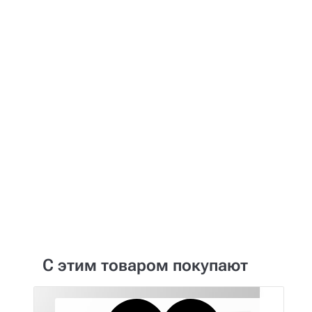
Доставим мебель в любой регион
России. Возможна поэтапная
доставка.
Сборка мебели
У нас Вы можете заказать не только
выезд бригады сборщиков, но и выезд
одного специалиста для выполнения
руководства монтажом.
С этим товаром покупают