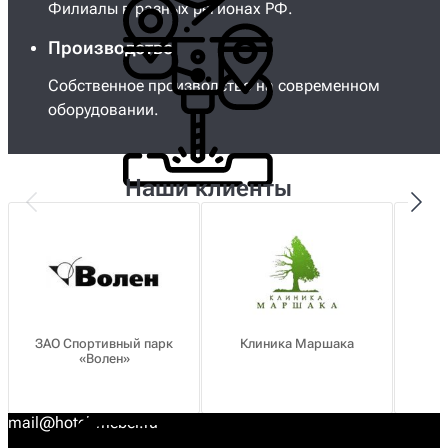
Филиалы в разных регионах РФ.
Производство
Собственное производство на современном
оборудовании.
Наши клиенты
ЗАО Спортивный парк
Клиника Маршака
«Волен»
о
mail@hotel-mebel.ru