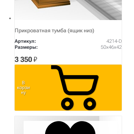
Прикроватная тумба (ящик низ)
Артикул:
4214-D
Размеры:
50х46х42
3 350
₽
В
корзи
ну