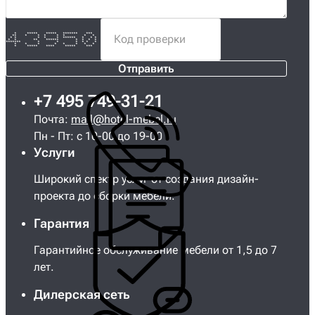
* ***** ***** ******* ***
** * * * * * * *
* * * * * ****** * * *
* * ** ****** * * * *
******* * * * * * *
* * * * * * * *
* ***** **** ***** ***
Отправить
+7 495 749-31-21
Почта:
mail@hotel-mebel.ru
Пн - Пт: с 10-00 до 19-00
Услуги
Широкий спектр услуг от создания дизайн-
проекта до сборки мебели.
Гарантия
Гарантийное обслуживание мебели от 1,5 до 7
лет.
Дилерская сеть