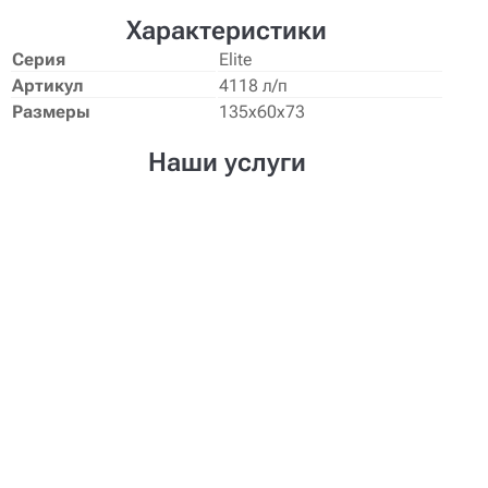
Характеристики
Серия
Elite
Артикул
4118 л/п
Размеры
135х60х73
Наши услуги
Создание проекта
Нужен уникальный дизайн-проект
мебели? Наши дизайнеры создадут его
для Вас!
Доставка