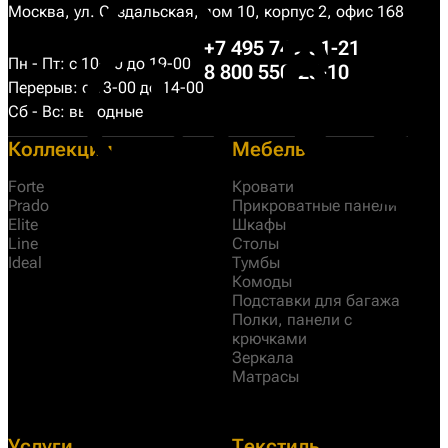
Москва, ул. Суздальская, дом 10, корпус 2, офис 168
+7 495 749-31-21
Пн - Пт: с 10-00 до 19-00
8 800 550-25-10
Перерыв: с 13-00 до 14-00
Сб - Вс: выходные
Коллекции
Мебель
Forte
Кровати
Prado
Прикроватные панели
Elite
Шкафы
Line
Столы
Ideal
Тумбы
Комоды
Подставки для багажа
Полки, панели с
крючками
Зеркала
Матрасы
Услуги
Текстиль