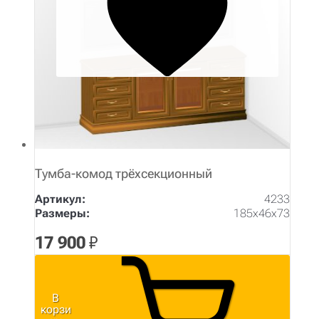
Тумба-комод трёхсекционный
Артикул:
4233
Размеры:
185х46х73
17 900
₽
В
корзи