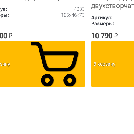
двухстворча
ул:
4233
еры:
185х46х73
Артикул:
Размеры:
900
₽
10 790
₽
рзину
В корзину