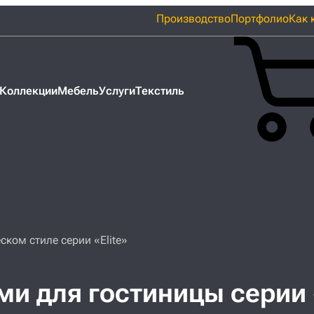
Производство
Портфолио
Как 
Коллекции
Мебель
Услуги
Текстиль
ском стиле серии «Elite»
и для гостиницы серии «