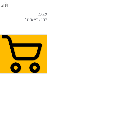
тый
4342
100х62х207