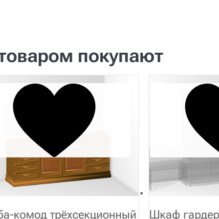
 товаром покупают
ба-комод трёхсекционный
Шкаф гарде