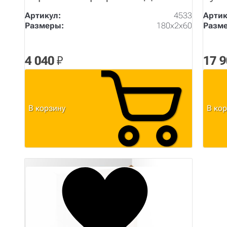
Артикул:
4533
Артик
Размеры:
180х2х60
Разм
4 040
₽
17 
В корзину
В ко