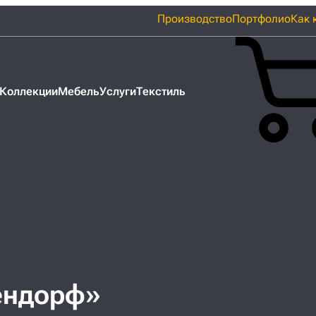
Производство
Портфолио
Как 
Коллекции
Мебель
Услуги
Текстиль
ендорф»