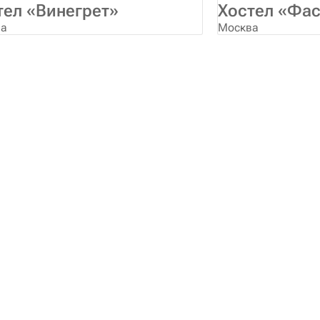
тел «Винегрет»
Хостел «Фа
ва
Москва