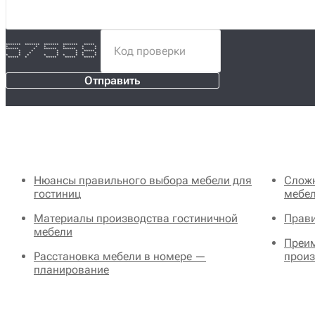
******* ******* ******* ******* *****
* * * * * *
****** * ****** ****** * *
* * * * *****
* * * * * *
* * * * * * * * *
***** * ***** ***** *****
Отправить
Нюансы правильного выбора мебели для
Сложн
гостиниц
мебе
Материалы производства гостиничной
Прави
мебели
Преим
Расстановка мебели в номере —
произ
планирование