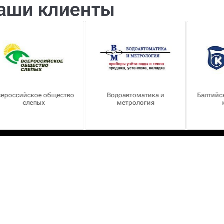
аши клиенты
сероссийское общество
Водоавтоматика и
Балтийс
слепых
метрология
Пн - Пт: с 10-00 до 19
Перерыв: с 13-00 до 
Сб - Вс: выходные
Услуги
Текс
Выезд специалиста
Шторы
и
Дизайн-проект
Столо