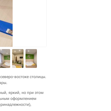
 северо-востоке столицы.
ары.
ый, яркий, но при этом
альным оформлением
принадлежности),