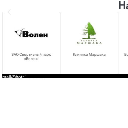
Н
ЗАО Спортивный парк
Клиника Маршака
В
«Волен»
mail@hotel-mebel.ru
Москва, ул. Суздальская, дом 10, корпус 2, офис 168
Коллекции
Мебель
Forte
Кровати
Prado
Прикроватные панел