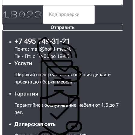
* ***** *** ***** *****
** * * * * * * * *
* * * * * * * * *
* ***** * * * * **
* * * * * * ** *
* * * * * ** * *
******* ***** *** ******* *****
Отправить
+7 495 749-31-21
Почта:
mail@hotel-mebel.ru
Пн - Пт: с 10-00 до 19-00
Услуги
Широкий спектр услуг от создания дизайн-
проекта до сборки мебели.
Гарантия
Гарантийное обслуживание мебели от 1,5 до 7
лет.
Дилерская сеть