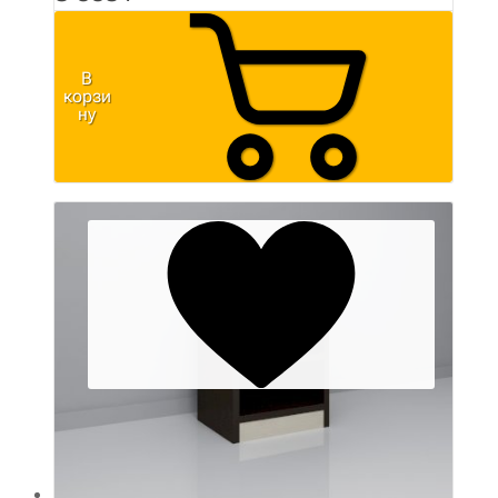
В
корзи
ну