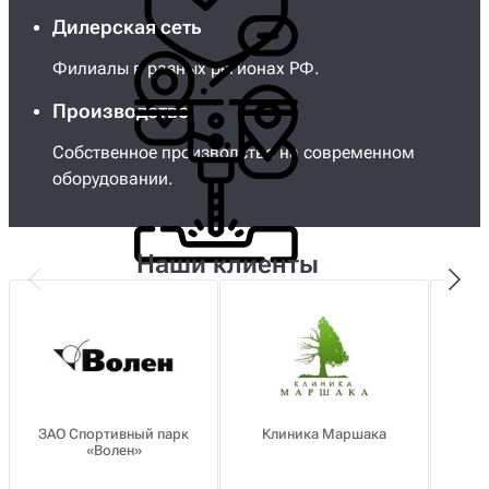
Дилерская сеть
Филиалы в разных регионах РФ.
Производство
Собственное производство на современном
оборудовании.
Наши клиенты
ЗАО Спортивный парк
Клиника Маршака
«Волен»
о