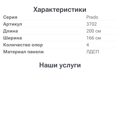
Характеристики
Серия
Prado
Артикул
3702
Длина
200 cм
Ширина
166 cм
Количество опор
4
Материал панели
ЛДСП
Наши услуги
Создание проекта
Нужен уникальный дизайн-проект
мебели? Наши дизайнеры создадут его
для Вас!