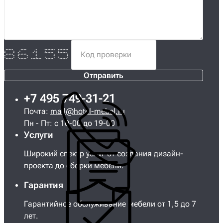
***** **** * ******* *******
* * * ** * *
* * * * * ****** ******
***** ****** * * *
* * * * * * *
* * * * * * * * *
***** ***** ******* ***** *****
Отправить
+7 495 749-31-21
Почта:
mail@hotel-mebel.ru
Пн - Пт: с 10-00 до 19-00
Услуги
Широкий спектр услуг от создания дизайн-
проекта до сборки мебели.
Гарантия
Гарантийное обслуживание мебели от 1,5 до 7
лет.