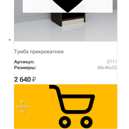
Тумба прикроватная
Артикул:
3711
Размеры:
48х46х55
2 640
₽
В
корзи
ну