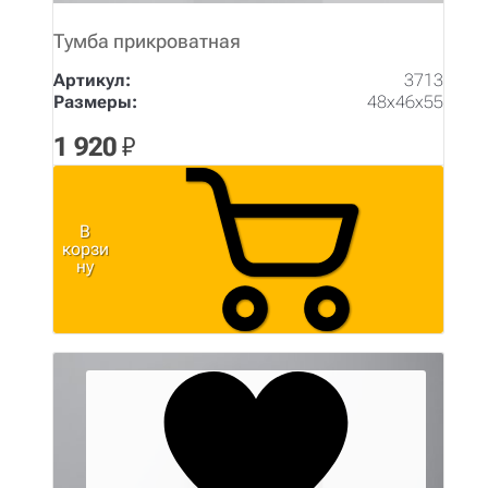
Тумба прикроватная
Артикул:
3713
Размеры:
48х46х55
1 920
₽
В
корзи
ну