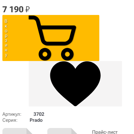
7 190
₽
В
к
о
р
з
и
н
у
Артикул:
3702
Серия:
Prado
Прайс-лист