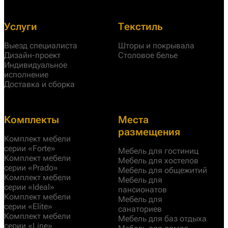
Услуги
Текстиль
Выезд специалиста
Шторы и покрывала
Дизайн-проект
Столовое белье
Индивидуальное
исполнение
Доставка и сборка
Комплекты
Места
размещения
Комплект мебели
серии «Forte»
Мебель для гостиниц
Комплект мебели
Мебель для хостелов
серии «Prado»
Мебель для общежитий
Комплект мебели
Мебель для
серии «Ideal»
пансионатов
Комплект мебели
Мебель для
серии «Elite»
санаториев
Комплект мебели
Мебель для баз отдыха
серии «Line»