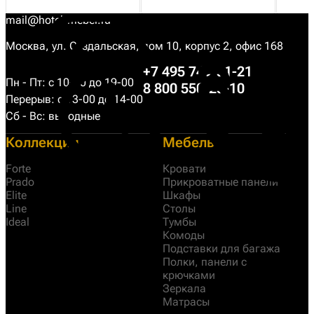
mail@hotel-mebel.ru
Москва, ул. Суздальская, дом 10, корпус 2, офис 168
+7 495 749-31-21
Пн - Пт: с 10-00 до 19-00
8 800 550-25-10
Перерыв: с 13-00 до 14-00
Сб - Вс: выходные
Коллекции
Мебель
Forte
Кровати
Prado
Прикроватные панели
Elite
Шкафы
Line
Столы
Ideal
Тумбы
Комоды
Подставки для багажа
Полки, панели с
крючками
Зеркала
Матрасы