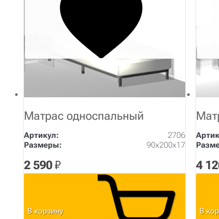
Матрас односпальный
Мат
Артикул:
2706
Артик
Размеры:
90х200х17
Разм
2 590
₽
4 12
В корзину
В ко