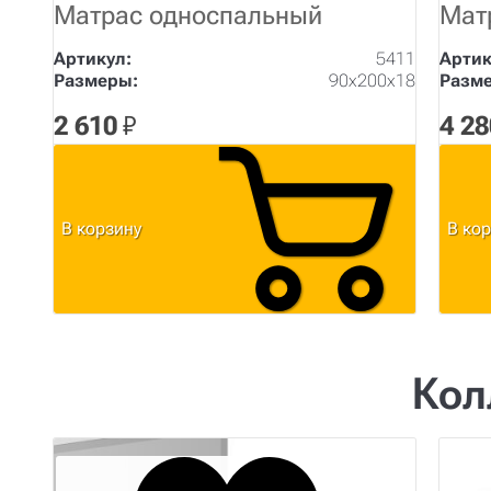
Матрас односпальный
Мат
Артикул:
5411
Артик
Размеры:
90х200x18
Разм
2 610
₽
4 28
В корзину
В ко
Кол