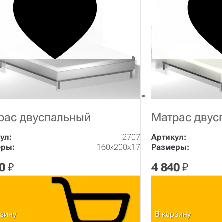
рас двуспальный
Матрас двус
ул:
2707
Артикул:
еры:
160х200х17
Размеры:
0
₽
4 840
₽
рзину
В корзину