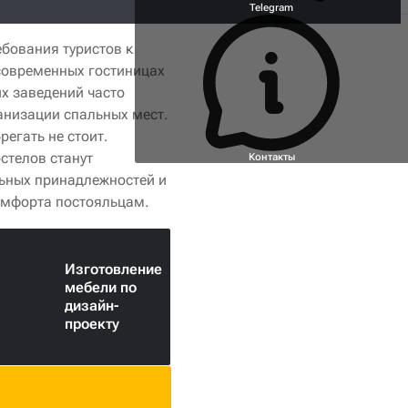
Telegram
бования туристов к
современных гостиницах
их заведений часто
анизации спальных мест.
регать не стоит.
стелов станут
Контакты
ьных принадлежностей и
омфорта постояльцам.
Изготовление
мебели по
дизайн-
проекту