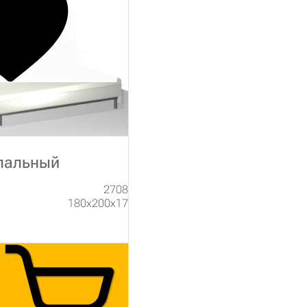
пальный
2708
180х200х17