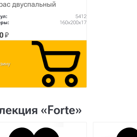
рас двуспальный
ул:
5412
еры:
160х200х17
0
₽
рзину
лекция «Forte»