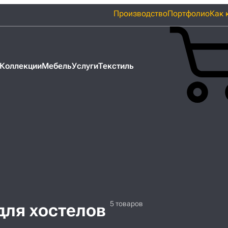
Производство
Портфолио
Как 
Коллекции
Мебель
Услуги
Текстиль
для хостелов